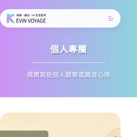
跳
至
主
要
內
容
個人專欄
偶爾寫些個人觀察或職涯心得