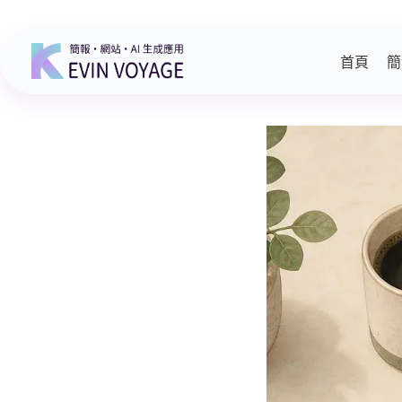
跳
至
主
首頁
簡
要
內
容