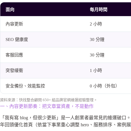
面向
每月時間
內容更新
2 小時
SEO 健康度
30 分鐘
客服回應
30 分鐘
突發緩衝
1 小時
安全備份、效能監控
0 小時（外包）
資料來源：快找整合顧問 650+ 組品牌官網維運經驗整理。
一、內容更新節奏：把文章當資產，不是動作
「我有寫 blog，但很少更新」是一人創業者最常見的維運破口
年回頭優化首頁（依當下事業重心調整 hero、服務排序、案例