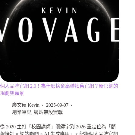
個人品牌官網 2.0！為什麼捨棄高轉換舊官網？新官網的
規劃與願景
廖文碩 Kevin
2025-09-07
創業筆記
,
網站架設實戰
從 2020 主打「校園講師」關鍵字到 2026 重定位為「簡
報培訓 × 網站顧問 × AI 生成應用」，紀錄個人品牌官網