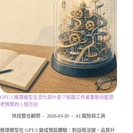
GPT-5 推理模型主流化是什麼？知識工作者重新分配思
考預算的 3 個方向
快找整合顧問
2026-03-20
AI 趨勢與工具
推理模型在 GPT-5 變成預設體驗：對話框沒變、品質升