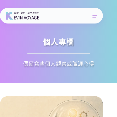
跳
至
主
要
內
容
個人專欄
偶爾寫些個人觀察或職涯心得